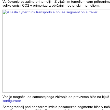
Varčevanje se začne pri temeljih: Z vijačnim temeljem vam prihranimo
veliko emisij CO2 v primerjavi z običajnim betonskim temeljem.
Vse je mogoče, od samostojnega zbiranja do prevzema hiše na klju
konfigurator
.
Samograditelj pod nadzorom izdela posamezne segmente hiše v naši to