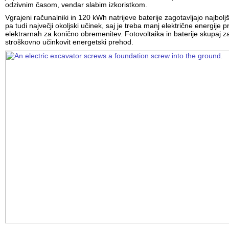
odzivnim časom, vendar slabim izkoristkom.
Vgrajeni računalniki in 120 kWh natrijeve baterije zagotavljajo najbol
pa tudi največji okoljski učinek, saj je treba manj električne energije p
elektrarnah za konično obremenitev. Fotovoltaika in baterije skupaj z
stroškovno učinkovit energetski prehod.