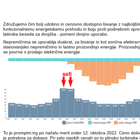
Združujemo čim bolj udobno in cenovno dostopno bivanje z najboljš
funkcionalnemu energetskemu prehodu in boju proti podnebnim sp
latinska beseda za dvojčka - pomeni dvojno uporabo.
Nepremičnina se uporablja dvakrat, za bivanje in kot sončna elektrarn
stanovanjsko nepremičnino in lastno proizvodnjo energije. Proizvodnj
se povrne s prodajo električne energije.
To je promptni trg po načelu merit order 12. oktobra 2022. Ceno določ
je potrebna za dobavo. Pri zelo visokih cenah so to plinsko turbinske 