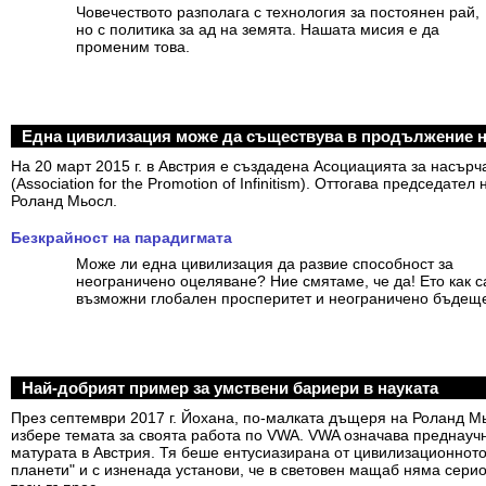
Човечеството разполага с технология за постоянен рай,
но с политика за ад на земята. Нашата мисия е да
променим това.
Една цивилизация може да съществува в продължение н
На 20 март 2015 г. в Австрия е създадена Асоциацията за насърч
(Association for the Promotion of Infinitism). Оттогава председател
Роланд Мьосл.
Безкрайност на парадигмата
Може ли една цивилизация да развие способност за
неограничено оцеляване? Ние смятаме, че да! Ето как с
възможни глобален просперитет и неограничено бъдещ
Най-добрият пример за умствени бариери в науката
През септември 2017 г. Йохана, по-малката дъщеря на Роланд М
избере темата за своята работа по VWA. VWA означава преднаучн
матурата в Австрия. Тя беше ентусиазирана от цивилизационното
планети" и с изненада установи, че в световен мащаб няма сери