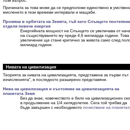
този въпрос.
Причината за това може да се предположи единствено в умствен
мисленето в тези времеви интервали и мащаби.
Промяна в орбитата на Земята, тъй като Слънцето постепен
отделя повече енергия
Енергийната мощност на Слънцето се увеличава от нач
на съществуването му преди 4,6 милиарда години. Това
увеличение ще стане критично за живота само след пол
милиард години.
Нивата на цивилизация
Теорията за нивата на цивилизацията, представена за първи път 
изчисленията", в последното разширено представяне.
Нива на цивилизация и състояние на цивилизацията на
планетата Земя
Без да знае, човечеството е било на цивилизационен ско
в продължение на 1/4 хилядолетие. Сега той трябва да
бъде завършен с необходимото
почистване на планетат