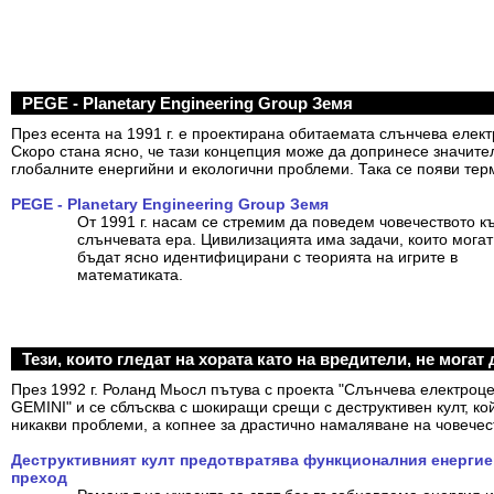
PEGE - Planetary Engineering Group Земя
През есента на 1991 г. е проектирана обитаемата слънчева елек
Скоро стана ясно, че тази концепция може да допринесе значите
глобалните енергийни и екологични проблеми. Така се появи те
PEGE - Planetary Engineering Group Земя
От 1991 г. насам се стремим да поведем човечеството к
слънчевата ера. Цивилизацията има задачи, които могат
бъдат ясно идентифицирани с теорията на игрите в
математиката.
Тези, които гледат на хората като на вредители, не мога
През 1992 г. Роланд Мьосл пътува с проекта "Слънчева електроц
GEMINI" и се сблъсква с шокиращи срещи с деструктивен култ, ко
никакви проблеми, а копнее за драстично намаляване на човечес
Деструктивният култ предотвратява функционалния енергие
преход