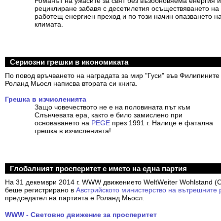
Романът на ужасите за свят без възобновяема енергия и
рециклиране забавя с десетилетия осъществяването на
работещ енергиен преход и по този начин опазването н
климата.
Сериозни грешки в икономиката
По повод връчването на наградата за мир "Гуси" във Филипините 
Роланд Мьосл написва втората си книга.
Грешка в изчисленията
Защо човечеството не е на половината път към
Слънчевата ера, както е било замислено при
основаването на
PEGE
през 1991 г. Налице е фатална
грешка в изчисленията!
Глобалният просперитет е името на една партия
На 31 декември 2014 г. WWW движението WeltWeiter Wohlstand (
беше регистрирано в
Австрийското министерство на вътрешните 
председател на партията е Роланд Мьосл.
WWW - Световно движение за просперитет