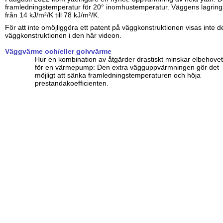
framledningstemperatur för 20° inomhustemperatur. Väggens lagrin
från 14 kJ/m²/K till 78 kJ/m²/K.
För att inte omöjliggöra ett patent på väggkonstruktionen visas inte 
väggkonstruktionen i den här videon.
Väggvärme och/eller golvvärme
Hur en kombination av åtgärder drastiskt minskar elbehovet
för en värmepump: Den extra vägguppvärmningen gör det
möjligt att sänka framledningstemperaturen och höja
prestandakoefficienten.