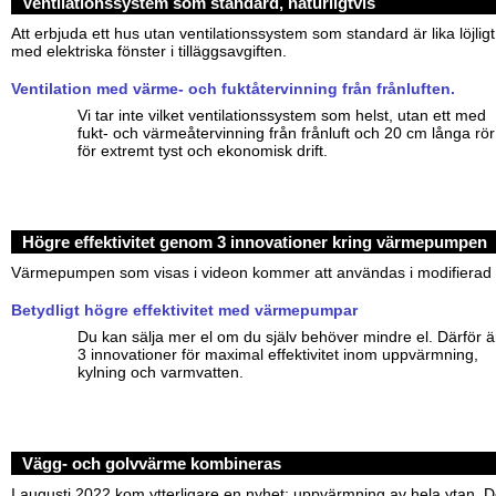
Ventilationssystem som standard, naturligtvis
Att erbjuda ett hus utan ventilationssystem som standard är lika löjlig
med elektriska fönster i tilläggsavgiften.
Ventilation med värme- och fuktåtervinning från frånluften.
Vi tar inte vilket ventilationssystem som helst, utan ett med
fukt- och värmeåtervinning från frånluft och 20 cm långa rör
för extremt tyst och ekonomisk drift.
Högre effektivitet genom 3 innovationer kring värmepumpen
Värmepumpen som visas i videon kommer att användas i modifierad f
Betydligt högre effektivitet med värmepumpar
Du kan sälja mer el om du själv behöver mindre el. Därför ä
3 innovationer för maximal effektivitet inom uppvärmning,
kylning och varmvatten.
Vägg- och golvvärme kombineras
I augusti 2022 kom ytterligare en nyhet: uppvärmning av hela ytan. D