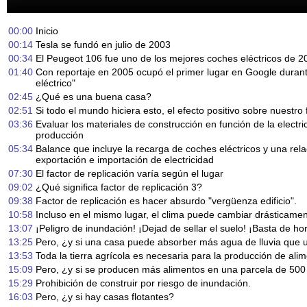
00:00
Inicio
00:14
Tesla se fundó en julio de 2003
00:34
El Peugeot 106 fue uno de los mejores coches eléctricos de 2
01:40
Con reportaje en 2005 ocupó el primer lugar en Google duran
eléctrico"
02:45
¿Qué es una buena casa?
02:51
Si todo el mundo hiciera esto, el efecto positivo sobre nuestro
03:36
Evaluar los materiales de construcción en función de la electr
producción
05:34
Balance que incluye la recarga de coches eléctricos y una rela
exportación e importación de electricidad
07:30
El factor de replicación varía según el lugar
09:02
¿Qué significa factor de replicación 3?
09:38
Factor de replicación es hacer absurdo "vergüenza edificio".
10:58
Incluso en el mismo lugar, el clima puede cambiar drásticamen
13:07
¡Peligro de inundación! ¡Dejad de sellar el suelo! ¡Basta de h
13:25
Pero, ¿y si una casa puede absorber más agua de lluvia que
13:53
Toda la tierra agrícola es necesaria para la producción de ali
15:09
Pero, ¿y si se producen más alimentos en una parcela de 50
15:29
Prohibición de construir por riesgo de inundación.
16:03
Pero, ¿y si hay casas flotantes?