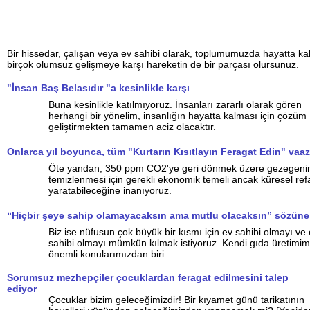
Bir hissedar, çalışan veya ev sahibi olarak, toplumumuzda hayatta k
birçok olumsuz gelişmeye karşı hareketin de bir parçası olursunuz.
"İnsan Baş Belasıdır "a kesinlikle karşı
Buna kesinlikle katılmıyoruz. İnsanları zararlı olarak gören
herhangi bir yönelim, insanlığın hayatta kalması için çözüm
geliştirmekten tamamen aciz olacaktır.
Onlarca yıl boyunca, tüm "Kurtarın Kısıtlayın Feragat Edin" vaaz
Öte yandan, 350 ppm CO2'ye geri dönmek üzere gezegeni
temizlenmesi için gerekli ekonomik temeli ancak küresel ref
yaratabileceğine inanıyoruz.
“Hiçbir şeye sahip olamayacaksın ama mutlu olacaksın” sözüne 
Biz ise nüfusun çok büyük bir kısmı için ev sahibi olmayı ve 
sahibi olmayı mümkün kılmak istiyoruz. Kendi gıda üretimim
önemli konularımızdan biri.
Sorumsuz mezhepçiler çocuklardan feragat edilmesini talep
ediyor
Çocuklar bizim geleceğimizdir! Bir kıyamet günü tarikatının