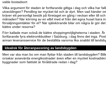
valde bostadsort.
Vilka argument för staden är fortfarande giltiga i dag och vilka har fall
utvecklingen? Pendling tar mycket tid och är dyrt. Men vad händer 
kräver ett personligt besök på företaget en gång i veckan eller till o
månaden? När körning av en elbil med el från det egna huset bara in
försäljningsintäkter för el? När självkörande bilar om några år gör det m
bättre under resorna?
Förr kallade man också de bättre shoppingmöjligheterna i staden. År
fortfarande fyra elektronikbutiker i Salzburg, i dag finns det inga. Pos
annan leveransservice för de beställda varorna lika snabbt till landsb
Idealisk för återanpassning av landsbygden
Men var ska man bo om man flyttar från staden till landsbygden? Bil
orsakar avsevärda energikostnader även efter en mycket kostnadsk
byggnader som faktiskt är föråldrade redan i dag?