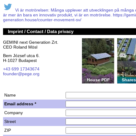
Vi är motrörelsen: Många upplever att utvecklingen på många omr
är mer än bara en innovativ produkt, vi är en motrörelse. https://gemi
generation.house/counter-movement-sv/
Imprint / Contact / Data privacy
GEMINI next Generation Zrt.
CEO Roland Mösl
Bem József utca 6.
H-1027 Budapest
+43 699 17343674
founder@pege.org
House PDF
Shares
Name
Email address *
Company
Street
ZIP