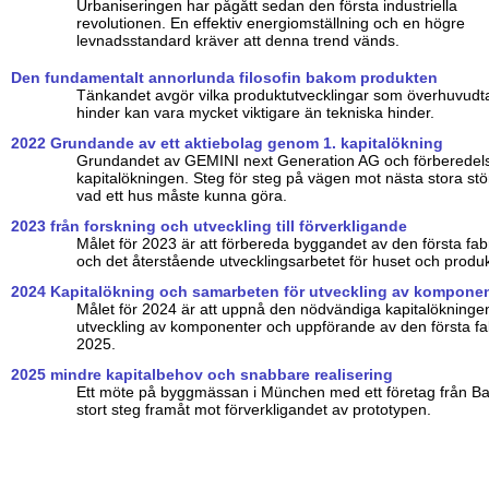
Urbaniseringen har pågått sedan den första industriella
revolutionen. En effektiv energiomställning och en högre
levnadsstandard kräver att denna trend vänds.
Den fundamentalt annorlunda filosofin bakom produkten
Tänkandet avgör vilka produktutvecklingar som överhuvudta
hinder kan vara mycket viktigare än tekniska hinder.
2022 Grundande av ett aktiebolag genom 1. kapitalökning
Grundandet av GEMINI next Generation AG och förberedelse
kapitalökningen. Steg för steg på vägen mot nästa stora st
vad ett hus måste kunna göra.
2023 från forskning och utveckling till förverkligande
Målet för 2023 är att förbereda byggandet av den första fab
och det återstående utvecklingsarbetet för huset och produ
2024 Kapitalökning och samarbeten för utveckling av kompone
Målet för 2024 är att uppnå den nödvändiga kapitalökninge
utveckling av komponenter och uppförande av den första f
2025.
2025 mindre kapitalbehov och snabbare realisering
Ett möte på byggmässan i München med ett företag från Ban
stort steg framåt mot förverkligandet av prototypen.