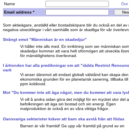
Name
Our w
Email address *
Som aktieägare, anställd eller bostadsköpare blir du också en del a
negativa utvecklingar i vårt samhälle som är skadliga för vår överlev
Strängt emot "Människan är en skadedjur"
Vi håller inte alls med. En inriktning som ser människan som
skadedjur kommer att vara helt oförmögen att utveckla lösn
för mänsklighetens överlevnad.
I årtionden har alla predikningar om att "rädda Restrict Renoun
varit
Vi anser däremot att endast globalt välstånd kan skapa den
ekonomiska grunden för en planetarisk sanering, tillbaka til
ppm koldioxid.
Mot "Du kommer inte att äga något, men du kommer att vara lyck
Vi vill å andra sidan göra det möjligt för en mycket stor del 
befolkningen att äga sin bostad och sin energi. Egen
matproduktion är också en av våra viktiga frågor.
Oansvariga sekterister kräver att barn ska avstå från att födas
Barnen är vår framtid! Ge upp vår framtid på grund av en