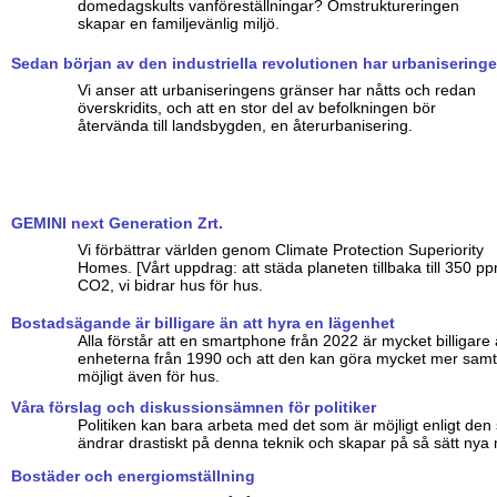
domedagskults vanföreställningar? Omstruktureringen
skapar en familjevänlig miljö.
Sedan början av den industriella revolutionen har urbanisering
Vi anser att urbaniseringens gränser har nåtts och redan
överskridits, och att en stor del av befolkningen bör
återvända till landsbygden, en återurbanisering.
GEMINI next Generation Zrt.
Vi förbättrar världen genom Climate Protection Superiority
Homes. [Vårt uppdrag: att städa planeten tillbaka till 350 p
CO2, vi bidrar hus för hus.
Bostadsägande är billigare än att hyra en lägenhet
Alla förstår att en smartphone från 2022 är mycket billigare
enheterna från 1990 och att den kan göra mycket mer samtidi
möjligt även för hus.
Våra förslag och diskussionsämnen för politiker
Politiken kan bara arbeta med det som är möjligt enligt den 
ändrar drastiskt på denna teknik och skapar på så sätt nya 
Bostäder och energiomställning