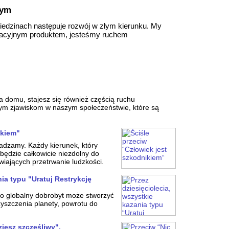
nym
iedzinach następuje rozwój w złym kierunku. My
owacyjnym produktem, jesteśmy ruchem
a domu, stajesz się również częścią ruchu
nym zjawiskom w naszym społeczeństwie, które są
ikiem"
adzamy. Każdy kierunek, który
 będzie całkowicie niezdolny do
iających przetrwanie ludzkości.
nia typu "Uratuj Restrykcję
o globalny dobrobyt może stworzyć
yszczenia planety, powrotu do
ziesz szczęśliwy".