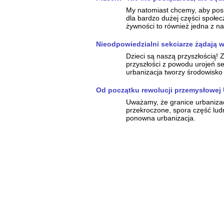
My natomiast chcemy, aby posi
dla bardzo dużej części społe
żywności to również jedna z n
Nieodpowiedzialni sekciarze żądają w
Dzieci są naszą przyszłością!
przyszłości z powodu urojeń 
urbanizacja tworzy środowisko 
Od początku rewolucji przemysłowej 
Uważamy, że granice urbanizacji
przekroczone, spora część lud
ponowna urbanizacja.