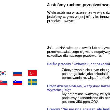
Jesteśmy ruchem przeciwstaw
Wiele osób ma wrażenie, że w wielu dz
jesteśmy czymś więcej niż tylko inn
przeciwstawnym.
ion Zrt. (Inc.)
Jako udziałowiec, pracownik lub nabywc
przeciwstawiającego się wielu negatyw
szkodliwe dla naszego przetrwania.
Ściśle przeciw "Człowiek jest szkodn
Zdecydowanie się z tym nie zg
postrzega ludzi jako szkodniki,
opracowania rozwiązań umożliw
Przez dziesięciolecia, wszystkie kaza
Wyrzeknij się"
My natomiast uważamy, że tylk
podstawy ekonomiczne dla ocz
poziomu 350 ppm CO2.
Przeciw "Nic nie posiądziesz, ale będ