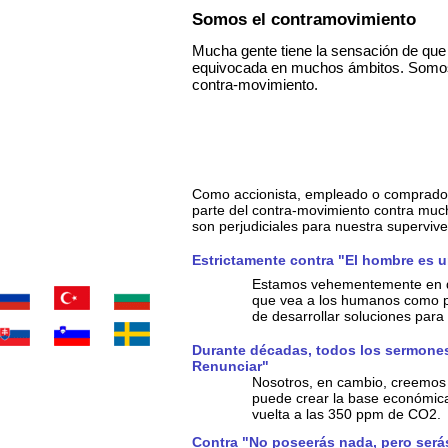
Somos el contramovimiento
Mucha gente tiene la sensación de que 
equivocada en muchos ámbitos. Somos
contra-movimiento.
ion Zrt. (Inc.)
Como accionista, empleado o comprador 
parte del contra-movimiento contra muc
son perjudiciales para nuestra supervive
Estrictamente contra "El hombre es 
Estamos vehementemente en de
que vea a los humanos como p
de desarrollar soluciones para
Durante décadas, todos los sermones 
Renunciar"
Nosotros, en cambio, creemos 
puede crear la base económica
vuelta a las 350 ppm de CO2.
Contra "No poseerás nada, pero serás 