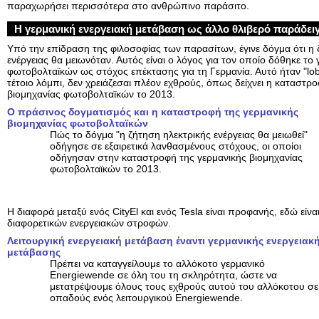
παραχωρήσει περισσότερα στο ανθρώπινο παράσιτο.
Η γερμανική ενεργειακή μετάβαση ως άλλο θλιβερό παράδει
Υπό την επίδραση της φιλοσοφίας των παρασίτων, έγινε δόγμα ότι η 
ενέργειας θα μειωνόταν. Αυτός είναι ο λόγος για τον οποίο δόθηκε τ
φωτοβολταϊκών ως στόχος επέκτασης για τη Γερμανία. Αυτό ήταν "lobb
τέτοιο λόμπι, δεν χρειάζεσαι πλέον εχθρούς, όπως δείχνει η καταστρ
βιομηχανίας φωτοβολταϊκών το 2013.
Ο πράσινος δογματισμός και η καταστροφή της γερμανικής
βιομηχανίας φωτοβολταϊκών
Πώς το δόγμα "η ζήτηση ηλεκτρικής ενέργειας θα μειωθεί"
οδήγησε σε εξαιρετικά λανθασμένους στόχους, οι οποίοι
οδήγησαν στην καταστροφή της γερμανικής βιομηχανίας
φωτοβολταϊκών το 2013.
Η διαφορά μεταξύ ενός CityEl και ενός Tesla είναι προφανής, εδώ είνα
διαφορετικών ενεργειακών στροφών.
Λειτουργική ενεργειακή μετάβαση έναντι γερμανικής ενεργειακ
μετάβασης
Πρέπει να καταγγείλουμε το αλλόκοτο γερμανικό
Energiewende σε όλη του τη σκληρότητα, ώστε να
μετατρέψουμε όλους τους εχθρούς αυτού του αλλόκοτου σε
οπαδούς ενός λειτουργικού Energiewende.