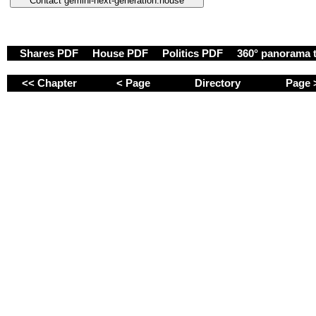
Shares PDF
House PDF
Politics PDF
360° panorama 
<< Chapter
< Page
Directory
Page