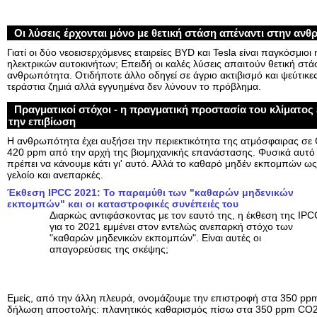
Οι λύσεις έρχονται μόνο με θετική στάση απέναντι στην αν
Γιατί οι δύο νεοεισερχόμενες εταιρείες BYD και Tesla είναι παγκόσμιο
ηλεκτρικών αυτοκινήτων; Επειδή οι καλές λύσεις απαιτούν θετική στά
ανθρωπότητα. Οτιδήποτε άλλο οδηγεί σε άγριο ακτιβισμό και ψεύτικ
τεράστια ζημιά αλλά εγγυημένα δεν λύνουν το πρόβλημα.
Πραγματικοί στόχοι - η πραγματική προστασία του κλίματος 
την επιβίωση
Η ανθρωπότητα έχει αυξήσει την περιεκτικότητα της ατμόσφαιρας σ
420 ppm από την αρχή της βιομηχανικής επανάστασης. Φυσικά αυτό έ
πρέπει να κάνουμε κάτι γι' αυτό. Αλλά το καθαρό μηδέν εκπομπών ω
γελοίο και ανεπαρκές.
Έκθεση IPCC 2021: Το παραμύθι των "καθαρών μηδενικών
εκπομπών" και οι καταστροφικές συνέπειές του
Διαρκώς αντιφάσκοντας με τον εαυτό της, η έκθεση της IPC
για το 2021 εμμένει στον εντελώς ανεπαρκή στόχο των
"καθαρών μηδενικών εκπομπών". Είναι αυτές οι
απαγορεύσεις της σκέψης;
Εμείς, από την άλλη πλευρά, ονομάζουμε την επιστροφή στα 350 ppm 
δήλωση αποστολής: πλανητικός καθαρισμός πίσω στα 350 ppm CO2