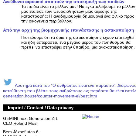
Ανεύθυνοι αιρετικοί απαιτούν την αποκήρυξη των παιδιών
Τα παιδιά είναι το μέλλον μας! Να εγκαταλείψουμε το μέλλον
μας εξαιτίας των ψευδαισθήσεων μιας αίρεσης της
καταστροφής; Η αναδημιουργία δημιουργεί ένα φιλικό προς
την οικογένεια περιβάλλον.
Από την αρχή της βιομηχανικής επανάστασης η αστικοποίηση
Πιστεύουμε ότι τα όρια της αστικοποίησης έχουν επιτευχθεί
και ήδη ξεπεραστεί, ένα μεγάλο μέρος του πληθυσμού θα
πρέπει να επιστρέψει στην ύπαιθρο, μια ανα-αστικοποίηση.
Αυστηρά κατά του "Ο άνθρωπος είναι ένα παράσιτο": Διαφωνούμ
κατεύθυνση που βλέπει τους ανθρώπους ως παράσιτα θα είναι εντελώ
generation.house/counter-movement-el/pest.htm
Imprint / Contact / Data privacy
GEMINI next Generation Zrt.
CEO Roland Mösl
Bem József utca 6.