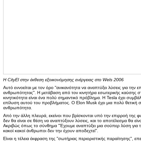
Η CityEl στην έκθεση εξοικονόμησης ενέργειας στο Wels 2006
Αυτό εννοείται με τον όρο "ανικανότητα να αναπτύξει λύσεις για την ε
ανθρωπότητας". Η μετάβαση από τον κινητήρα εσωτερικής καύσης στ
κινητικότητα είναι ένα πολύ σημαντικό πρόβλημα. Η Tesla έχει συμβά
επίλυση αυτού του προβλήματος. Ο Elon Musk έχει μια πολύ θετική 
ανθρωπότητα.
Από την άλλη πλευρά, εκείνοι που βρίσκονται υπό την επιρροή της 
δεν θα είναι σε θέση να αναπτύξουν λύσεις, και το αποτέλεσμα θα είναι
Ακριβώς όπως το σύνθημα "Έχουμε αναπτύξει μια σούπερ λύση για τ
κακοί κακοί άνθρωποι δεν την έχουν αποδεχτεί".
Είναι η τέλεια έκφραση της "σωτήριας περιοριστικής παραίτησης", επει