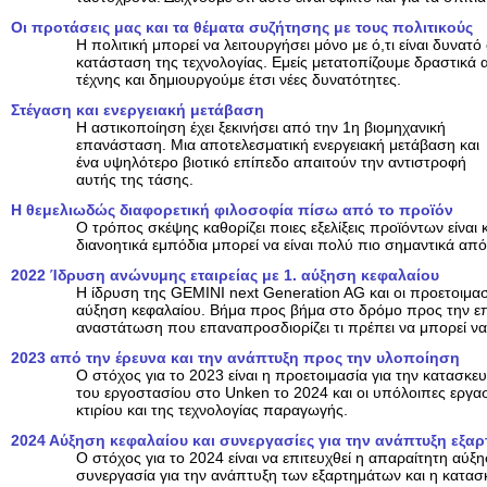
Οι προτάσεις μας και τα θέματα συζήτησης με τους πολιτικούς
Η πολιτική μπορεί να λειτουργήσει μόνο με ό,τι είναι δυνατ
κατάσταση της τεχνολογίας. Εμείς μετατοπίζουμε δραστικά 
τέχνης και δημιουργούμε έτσι νέες δυνατότητες.
Στέγαση και ενεργειακή μετάβαση
Η αστικοποίηση έχει ξεκινήσει από την 1η βιομηχανική
επανάσταση. Μια αποτελεσματική ενεργειακή μετάβαση και
ένα υψηλότερο βιοτικό επίπεδο απαιτούν την αντιστροφή
αυτής της τάσης.
Η θεμελιωδώς διαφορετική φιλοσοφία πίσω από το προϊόν
Ο τρόπος σκέψης καθορίζει ποιες εξελίξεις προϊόντων είναι
διανοητικά εμπόδια μπορεί να είναι πολύ πιο σημαντικά από 
2022 Ίδρυση ανώνυμης εταιρείας με 1. αύξηση κεφαλαίου
Η ίδρυση της GEMINI next Generation AG και οι προετοιμασ
αύξηση κεφαλαίου. Βήμα προς βήμα στο δρόμο προς την ε
αναστάτωση που επαναπροσδιορίζει τι πρέπει να μπορεί να 
2023 από την έρευνα και την ανάπτυξη προς την υλοποίηση
Ο στόχος για το 2023 είναι η προετοιμασία για την κατασκ
του εργοστασίου στο Unken το 2024 και οι υπόλοιπες εργα
κτιρίου και της τεχνολογίας παραγωγής.
2024 Αύξηση κεφαλαίου και συνεργασίες για την ανάπτυξη εξα
Ο στόχος για το 2024 είναι να επιτευχθεί η απαραίτητη αύξ
συνεργασία για την ανάπτυξη των εξαρτημάτων και η κατα