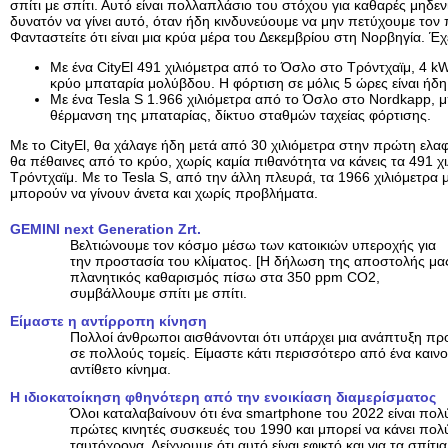
σπίτι με σπίτι. Αυτό είναι πολλαπλάσιο του στόχου για καθαρές μηδεν
δυνατόν να γίνει αυτό, όταν ήδη κινδυνεύουμε να μην πετύχουμε τον
Φανταστείτε ότι είναι μια κρύα μέρα του Δεκεμβρίου στη Νορβηγία. Έχ
Με ένα CityEl 491 χιλιόμετρα από το Όσλο στο Τρόντχαϊμ, 4 
κρύο μπαταρία μολύβδου. Η φόρτιση σε μόλις 5 ώρες είναι ή
Με ένα Tesla S 1.966 χιλιόμετρα από το Όσλο στο Nordkapp, 
θέρμανση της μπαταρίας, δίκτυο σταθμών ταχείας φόρτισης.
Με το CityEl, θα χάλαγε ήδη μετά από 30 χιλιόμετρα στην πρώτη ελαφ
θα πέθαινες από το κρύο, χωρίς καμία πιθανότητα να κάνεις τα 491 χι
Τρόντχαϊμ. Με το Tesla S, από την άλλη πλευρά, τα 1966 χιλιόμετρα 
μπορούν να γίνουν άνετα και χωρίς προβλήματα.
GEMINI next Generation Zrt.
Βελτιώνουμε τον κόσμο μέσω των κατοικιών υπεροχής για
την προστασία του κλίματος. [Η δήλωση της αποστολής μα
πλανητικός καθαρισμός πίσω στα 350 ppm CO2,
συμβάλλουμε σπίτι με σπίτι.
Είμαστε η αντίρροπη κίνηση
Πολλοί άνθρωποι αισθάνονται ότι υπάρχει μια ανάπτυξη πρ
σε πολλούς τομείς. Είμαστε κάτι περισσότερο από ένα καινο
αντίθετο κίνημα.
Η ιδιοκατοίκηση φθηνότερη από την ενοικίαση διαμερίσματος
Όλοι καταλαβαίνουν ότι ένα smartphone του 2022 είναι πολ
πρώτες κινητές συσκευές του 1990 και μπορεί να κάνει πο
ταυτόχρονα. Δείχνουμε ότι αυτό είναι εφικτό και για τα σπίτια