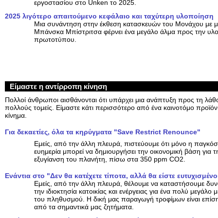
εργοστασίου στο Unken το 2025.
2025 λιγότερο απαιτούμενο κεφάλαιο και ταχύτερη υλοποίηση
Μια συνάντηση στην έκθεση κατασκευών του Μονάχου με μι
Μπάνσκα Μπίστριτσα φέρνει ένα μεγάλο άλμα προς την υλ
πρωτοτύπου.
Είμαστε η αντίρροπη κίνηση
Πολλοί άνθρωποι αισθάνονται ότι υπάρχει μια ανάπτυξη προς τη λάθ
πολλούς τομείς. Είμαστε κάτι περισσότερο από ένα καινοτόμο προϊόν,
κίνημα.
Για δεκαετίες, όλα τα κηρύγματα "Save Restrict Renounce"
Εμείς, από την άλλη πλευρά, πιστεύουμε ότι μόνο η παγκόσ
ευημερία μπορεί να δημιουργήσει την οικονομική βάση για τ
εξυγίανση του πλανήτη, πίσω στα 350 ppm CO2.
Ενάντια στο "Δεν θα κατέχετε τίποτα, αλλά θα είστε ευτυχισμένο
Εμείς, από την άλλη πλευρά, θέλουμε να καταστήσουμε δυ
την ιδιοκτησία κατοικίας και ενέργειας για ένα πολύ μεγάλο 
του πληθυσμού. Η δική μας παραγωγή τροφίμων είναι επίσ
από τα σημαντικά μας ζητήματα.