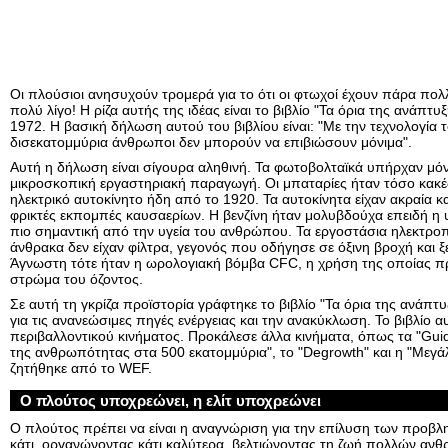
Οι πλούσιοι ανησυχούν τρομερά για το ότι οι φτωχοί έχουν πάρα πολλ
πολύ λίγο! Η ρίζα αυτής της ιδέας είναι το βιβλίο "Τα όρια της ανάπτ
1972. Η βασική δήλωση αυτού του βιβλίου είναι: "Με την τεχνολογία 
δισεκατομμύρια άνθρωποι δεν μπορούν να επιβιώσουν μόνιμα".
Αυτή η δήλωση είναι σίγουρα αληθινή. Τα φωτοβολταϊκά υπήρχαν μόν
μικροσκοπική εργαστηριακή παραγωγή. Οι μπαταρίες ήταν τόσο κακ
ηλεκτρικό αυτοκίνητο ήδη από το 1920. Τα αυτοκίνητα είχαν ακραία 
φρικτές εκπομπές καυσαερίων. Η βενζίνη ήταν μολυβδούχα επειδή η υ
πιο σημαντική από την υγεία του ανθρώπου. Τα εργοστάσια ηλεκτρ
άνθρακα δεν είχαν φίλτρα, γεγονός που οδήγησε σε όξινη βροχή και 
Άγνωστη τότε ήταν η ωρολογιακή βόμβα CFC, η χρήση της οποίας π
στρώμα του όζοντος.
Σε αυτή τη γκρίζα προϊστορία γράφτηκε το βιβλίο "Τα όρια της ανάπτ
για τις ανανεώσιμες πηγές ενέργειας και την ανακύκλωση. Το βιβλίο αυ
περιβαλλοντικού κινήματος. Προκάλεσε άλλα κινήματα, όπως τα "Gui
της ανθρωπότητας στα 500 εκατομμύρια", το "Degrowth" και η "Με
ζητήθηκε από το WEF.
Ο πλούτος υποχρεώνει, η ελίτ υποχρεώνει
Ο πλούτος πρέπει να είναι η αναγνώριση για την επίλυση των προβ
κάτι, οργανώνοντας κάτι καλύτερα, βελτιώνοντας τη ζωή πολλών αν