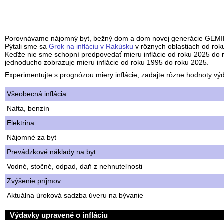
Porovnávame nájomný byt, bežný dom a dom novej generácie GEMINI
Pýtali sme sa
Grok na infláciu v Rakúsku
v rôznych oblastiach od rok
Keďže nie sme schopní predpovedať mieru inflácie od roku 2025 do 
jednoducho zobrazuje mieru inflácie od roku 1995 do roku 2025.
Experimentujte s prognózou miery inflácie, zadajte rôzne hodnoty vý
Všeobecná inflácia
Nafta, benzín
Elektrina
Nájomné za byt
Prevádzkové náklady na byt
Vodné, stočné, odpad, daň z nehnuteľnosti
Zvýšenie príjmov
Aktuálna úroková sadzba úveru na bývanie
Výdavky upravené o infláciu