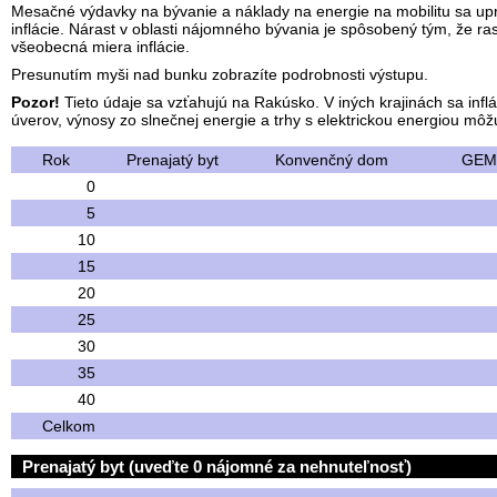
Mesačné výdavky na bývanie a náklady na energie na mobilitu sa up
inflácie. Nárast v oblasti nájomného bývania je spôsobený tým, že rast
všeobecná miera inflácie.
Presunutím myši nad bunku zobrazíte podrobnosti výstupu.
Pozor!
Tieto údaje sa vzťahujú na Rakúsko. V iných krajinách sa infl
úverov, výnosy zo slnečnej energie a trhy s elektrickou energiou môžu
Rok
Prenajatý byt
Konvenčný dom
GEMI
0
5
10
15
20
25
30
35
40
Celkom
Prenajatý byt (uveďte 0 nájomné za nehnuteľnosť)