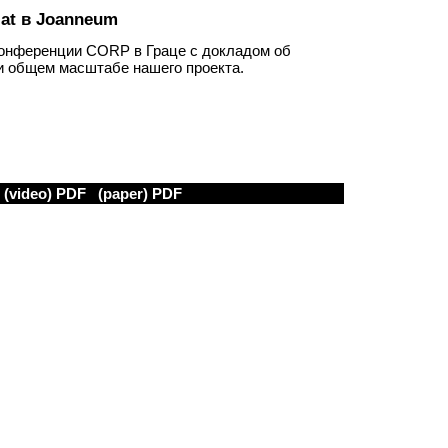
at в Joanneum
 конференции CORP в Граце с докладом об
и общем масштабе нашего проекта.
(video) PDF
(paper) PDF