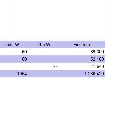
655 W
485 W
Pico total
60
39.300
80
52.400
24
11.640
1964
1.286.420