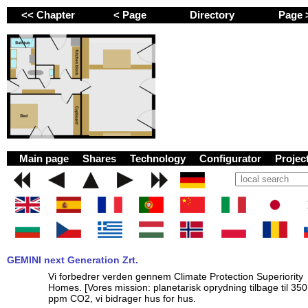
<< Chapter
< Page
Directory
Page
GEMINI next Generat
Main page
Shares
Technology
Configurator
Proje
GEMINI next Generation Zrt.
Vi forbedrer verden gennem Climate Protection Superiority
Homes. [Vores mission: planetarisk oprydning tilbage til 350
ppm CO2, vi bidrager hus for hus.