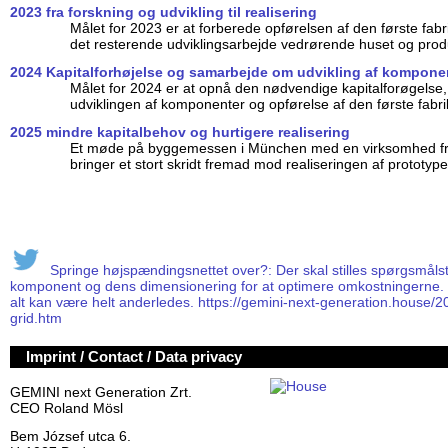
2023 fra forskning og udvikling til realisering
Målet for 2023 er at forberede opførelsen af den første fabr
det resterende udviklingsarbejde vedrørende huset og prod
2024 Kapitalforhøjelse og samarbejde om udvikling af kompone
Målet for 2024 er at opnå den nødvendige kapitalforøgels
udviklingen af komponenter og opførelse af den første fabr
2025 mindre kapitalbehov og hurtigere realisering
Et møde på byggemessen i München med en virksomhed fr
bringer et stort skridt fremad mod realiseringen af prototype
Springe højspændingsnettet over?: Der skal stilles spørgsmålst
komponent og dens dimensionering for at optimere omkostningerne. In
alt kan være helt anderledes. https://gemini-next-generation.house/2
grid.htm
Imprint / Contact / Data privacy
GEMINI next Generation Zrt.
CEO Roland Mösl
Bem József utca 6.