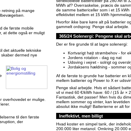
seriekoblede battericeller på 280 Ah ti
MWh af? Overraskelse, præcis de samm
de samme battericeller som i et 15 kWh 
te retning på mange
effektivitet mellem et 15 kWh hjemmela
modbevægelsen.
Hvorfor ikke bare køre alt på batterier 
gammelt ordsprog: Penge skal arbejde.
nd de første mobile
 at dette også er muligt
365/24 Solenergi: Pengene skal arb
Der er fire grunde til at lagre solenergi:
il det aktuelle tekniske
Kortvarigt højt strømbehov - for 
og skaber dermed nye
Jordens rotation - dag og nat
Udsving i vejret - solrigt og oversk
Jordaksens hældning - sommer og
e
Af de første to grunde har batterier en kl
mellem batterier og Power to X er udsvin
Penge skal arbejde. Hvis et sådant batter
vil vi med 60 €/kWh have: 60 / (15 år × 
Fantastisk, det passer! Men hvis du dimen
r overhovedet er mulige.
mellem sommer og vinter, kan levetiden 
ierer.
absolut ikke muligt! Batterierne er alt fo
Ineffektivt, men billigt
lserne til den første
sruption, der
Hvad koster en simpel tank, der indehol
200.000 liter metanol. Omkring 20.000 