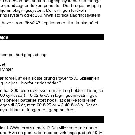
l 320 Ah. Hvad består store lagringssystemer på mange
e grundlæggende komponenter. Der bruges nøjagtig
hjemmelagringssystem. Der er ingen forskel i
gringssystem og et 150 MWh storskalalagringssystem.
og have strøm 365/24? Jeg kommer til at tænke på et
ejde
eksempel hurtig opladning
yet
 vinter
ar fordel, af den sidste grund Power to X. Skillelinjen
g i vejret. Hvorfor er det sådan?
i har 200 fulde cyklusser om året og holder i 15 år, så
200 cyklusser) = 0,02 €/kWh i lagringsomkostninger.
sionerer batteriet stort nok til at dække forskellen
øges til 25 år, men 60 €/25 år = 2,40 €/kWh. Det er
r dyre til kun at fungere en gang om året.
der 1 GWh termisk energi? Det ville være lige under
euro. Hvis en generator med en virkningsgrad på 40 %