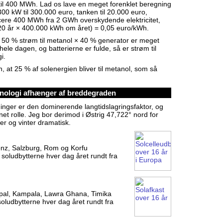
et til 400 MWh. Lad os lave en meget forenklet beregning
00 kW til 300.000 euro, tanken til 20.000 euro,
ucere 400 MWh fra 2 GWh overskydende elektricitet,
 (20 år × 400.000 kWh om året) = 0,05 euro/kWh.
. 50 % strøm til metanol × 40 % generator er meget
le dagen, og batterierne er fulde, så er strøm til
i.
n, at 25 % af solenergien bliver til metanol, som så
nologi afhænger af breddegraden
inger er den dominerende langtidslagringsfaktor, og
et rolle. Jeg bor derimod i Østrig 47,722° nord for
r og vinter dramatisk.
enz, Salzburg, Rom og Korfu
 soludbytterne hver dag året rundt fra
al, Kampala, Lawra Ghana, Timika
soludbytterne hver dag året rundt fra