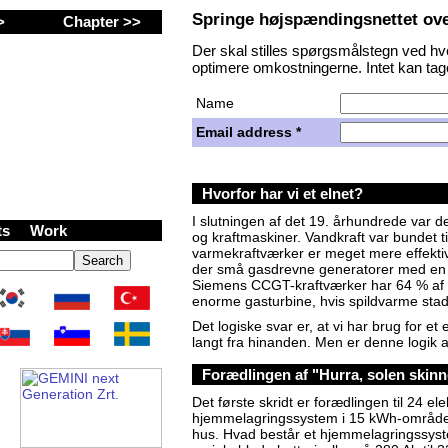
Springe højspændingsnettet ov
 >
Chapter >>
Der skal stilles spørgsmålstegn ved h
optimere omkostningerne. Intet kan tage
Name
Email address *
ion Zrt. (Inc.)
Hvorfor har vi et elnet?
I slutningen af det 19. århundrede var d
cts
Work
og kraftmaskiner. Vandkraft var bundet ti
varmekraftværker er meget mere effekti
der små gasdrevne generatorer med en v
Siemens CCGT-kraftværker har 64 % af 
enorme gasturbine, hvis spildvarme stad
Det logiske svar er, at vi har brug for e
langt fra hinanden. Men er denne logik al
Forædlingen af "Hurra, solen skinner"
Det første skridt er forædlingen til 24 ele
hjemmelagringssystem i 15 kWh-området af
hus. Hvad består et hjemmelagringssys