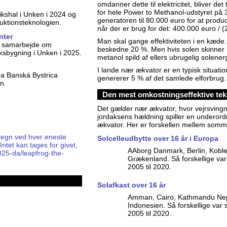
omdanner dette til elektricitet, bliver d
for hele Power to Methanol-udstyret på 3
ikshal i Unken i 2024 og
generatoren til 80.000 euro for at prod
uktionsteknologien.
når der er brug for det: 400.000 euro /
nter
Man skal gange effektiviteten i en kæde
e, samarbejde om
beskedne 20 %. Men hvis solen skinner he
iksbygning i Unken i 2025.
metanol spild af ellers ubrugelig solenerg
I lande nær ækvator er en typisk situatio
a Banská Bystrica
genererer 5 % af det samlede elforbrug.
n.
Den mest omkostningseffektive tek
Det gælder nær ækvator, hvor vejrsvingn
jordaksens hældning spiller en underordn
ækvator. Her er forskellen mellem somme
egn ved hver eneste
Solcelleudbytte over 16 år i Europa
tet kan tages for givet,
AAborg Danmark, Berlin, Kobl
025-da/leapfrog-the-
Grækenland. Så forskellige var
2005 til 2020.
Solafkast over 16 år
Amman, Cairo, Kathmandu Nep
Indonesien. Så forskellige var 
2005 til 2020.