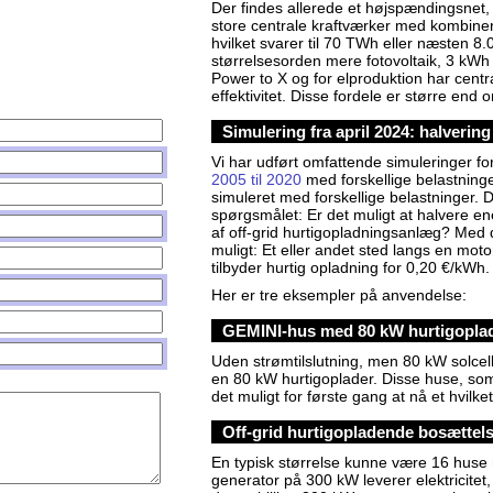
Der findes allerede et højspændingsnet
store centrale kraftværker med kombiner
hvilket svarer til 70 TWh eller næsten 8
størrelsesorden mere fotovoltaik, 3 kWh b
 PDF
Politics PDF
Power to X og for elproduktion har centra
effektivitet. Disse fordele er større en
Simulering fra april 2024: halvering
Vi har udført omfattende simuleringer fo
2005 til 2020
med forskellige belastninger
simuleret med forskellige belastninger. D
spørgsmålet: Er det muligt at halvere en
af off-grid hurtigopladningsanlæg? Med de
muligt: Et eller andet sted langs en mot
tilbyder hurtig opladning for 0,20 €/kWh.
Her er tre eksempler på anvendelse:
GEMINI-hus med 80 kW hurtigopla
Uden strømtilslutning, men 80 kW solcell
en 80 kW hurtigoplader. Disse huse, som 
det muligt for første gang at nå et hvilke
Off-grid hurtigopladende bosættel
En typisk størrelse kunne være 16 huse
generator på 300 kW leverer elektricitet,