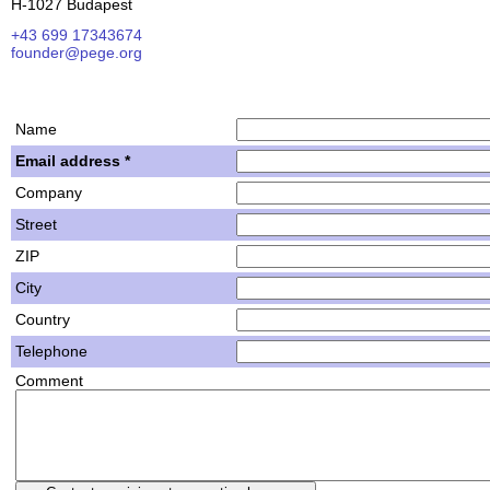
H-1027 Budapest
+43 699 17343674
founder@pege.org
House PDF
Shares
Name
Email address *
Company
Street
ZIP
City
Country
Telephone
Comment