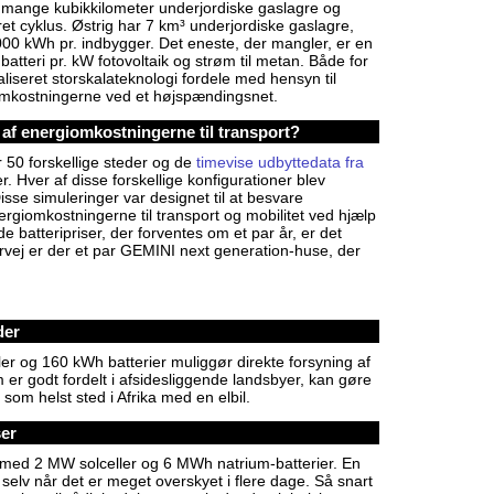
, mange kubikkilometer underjordiske gaslagre og
et cyklus. Østrig har 7 km³ underjordiske gaslagre,
.000 kWh pr. indbygger. Det eneste, der mangler, er en
atteri pr. kW fotovoltaik og strøm til metan. Både for
liseret storskalateknologi fordele med hensyn til
d omkostningerne ved et højspændingsnet.
 af energiomkostningerne til transport?
r 50 forskellige steder og de
timevise udbyttedata fra
. Hver af disse forskellige konfigurationer blev
isse simuleringer var designet til at besvare
ergiomkostningerne til transport og mobilitet ved hjælp
 batteripriser, der forventes om et par år, er det
orvej er der et par GEMINI next generation-huse, der
der
er og 160 kWh batterier muliggør direkte forsyning af
er godt fordelt i afsidesliggende landsbyer, kan gøre
t som helst sted i Afrika med en elbil.
ser
 med 2 MW solceller og 6 MWh natrium-batterier. En
 selv når det er meget overskyet i flere dage. Så snart