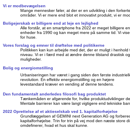
Vi er modbevægelsen
Mange mennesker føler, at der er en udvikling i den forker
områder. Vi er mere end blot et innovativt produkt, vi er 
Boligejerskab er billigere end at leje en lejlighed
Alle forstår, at en smartphone fra 2022 er meget billigere e
enheder fra 1990 og kan meget mere på samme tid. Vi viser,
for huse.
Vores forslag og emner til drøftelse med politikerne
Politikken kan kun arbejde med det, der er muligt i henhold t
niveau. Vi er i færd med at ændre denne tilstand drastisk 
muligheder.
Bolig og energiomstilling
Urbaniseringen har været i gang siden den første industriell
revolution. En effektiv energiomstilling og en højere
levestandard kræver en vending af denne tendens.
Den fundamentalt anderledes filosofi bag produktet
Tænkemåden er afgørende for, hvilke produktudviklinger de
Mentale barrierer kan være langt vigtigere end tekniske barr
2022 Oprettelse af et aktieselskab ved 1. kapitalforhøjelse
Grundlæggelsen af GEMINI next Generation AG og forberede
kapitalforhøjelse. Trin for trin på vej mod den næste store di
omdefinerer, hvad et hus skal kunne.