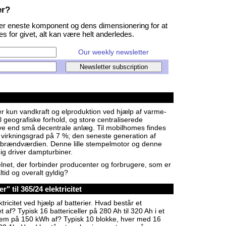
er?
ver eneste komponent og dens dimensionering for at
s for givet, alt kan være helt anderledes.
Our weekly newsletter
er kun vandkraft og elproduktion ved hjælp af varme-
l geografiske forhold, og store centraliserede
ve end små decentrale anlæg. Til mobilhomes findes
irkningsgrad på 7 %; den seneste generation af
brændværdien. Denne lille stempelmotor og denne
ig driver dampturbiner.
t elnet, der forbinder producenter og forbrugere, som er
tid og overalt gyldig?
 til 365/24 elektricitet
ktricitet ved hjælp af batterier. Hvad består et
? Typisk 16 battericeller på 280 Ah til 320 Ah i et
tem på 150 kWh af? Typisk 10 blokke, hver med 16