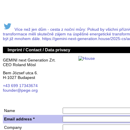
Více než jen dům - cesta z noční můry: Pokud by všichni přízni
transformace měli skutečně zájem na úspěšné energetické transfor
být již mnohem dále. https://gemini-next-generation.house/2025-cs
Imprint / Contact / Data privacy
GEMINI next Generation Zrt.
CEO Roland Mösl
Bem József utca 6.
H-1027 Budapest
+43 699 17343674
founder@pege.org
House PDF
Shares
Name
Email address *
Company