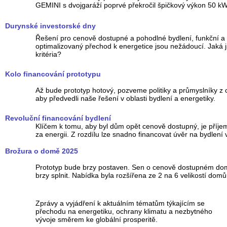
GEMINI s dvojgaráží poprvé překročil špičkový výkon 50 kW
Durynské investorské dny
Řešení pro cenově dostupné a pohodlné bydlení, funkční a
optimalizovaný přechod k energetice jsou nežádoucí. Jaká 
kritéria?
Kolo financování prototypu
Až bude prototyp hotový, pozveme politiky a průmyslníky z 
aby předvedli naše řešení v oblasti bydlení a energetiky.
Revoluční financování bydlení
Klíčem k tomu, aby byl dům opět cenově dostupný, je příje
za energii. Z rozdílu lze snadno financovat úvěr na bydlení
Brožura o domě 2025
Prototyp bude brzy postaven. Sen o cenově dostupném d
brzy splnit. Nabídka byla rozšířena ze 2 na 6 velikostí domů
Zprávy a vyjádření k aktuálním tématům týkajícím se
přechodu na energetiku, ochrany klimatu a nezbytného
vývoje směrem ke globální prosperitě.