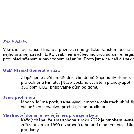
Zde k článku
V kruzích ochránců klimatu a příznivců energetické transformace je
nejhorší z nejhorších. EIKE však nemá vůbec nic proti solární energ
proti předraženým a nevhodným řešením. Proto jsme na náš článek o
GEMINI next Generation Zrt.
Zlepšujeme svět prostřednictvím domů Superiority Homes
pro ochranu klimatu. [Naše poslání: vyčištění planety zpět 
350 ppm CO2, přispíváme dům od domu.
Jsme protihnutí
Mnoho lidí má pocit, že se vývoj v mnoha oblastech ubírá
víc než jen inovativní produkt, jsme protihnutí.
Vlastnictví domu je levnější než pronájem bytu
Každý chápe, že smartphone z roku 2022 je mnohem levnějš
zařízení z roku 1990 a zároveň toho umí mnohem více. Uka
pro domy.