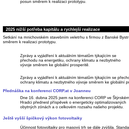
posun směrem k realizaci prototypu.
2025 nižší potřeba kapitálu a rychlejší realizace
Setkání na mnichovském stavebním veletrhu s firmou z Banské Bystri
směrem k realizaci prototypu.
Zprávy a vyjádření k aktuálním tématům týkajícím se
přechodu na energetiku, ochrany klimatu a nezbytného
vývoje směrem ke globální prosperitě.
Zprávy a vyjádření k aktuálním tématům týkajícím se přech
ochrany klimatu a nezbytného vývoje směrem ke globální pr
Přednáška na konferenci CORP.at v Joanneu
Dne 16. dubna 2025 jsem na konferenci CORP ve Štýrské
Hradci přednesl příspěvek o energeticky optimalizovaných
obytných zónách a o celkovém rozsahu našeho projektu.
Ještě vyšší špičkový výkon fotovoltaiky
Účinnost fotovoltaiky pro masový trh se dále zvýšila. Stand