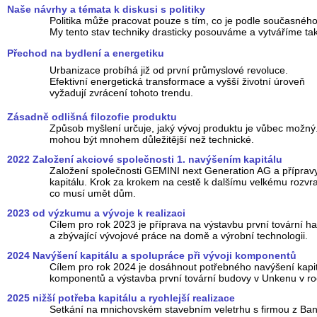
Naše návrhy a témata k diskusi s politiky
Politika může pracovat pouze s tím, co je podle současnéh
My tento stav techniky drasticky posouváme a vytváříme ta
Přechod na bydlení a energetiku
Urbanizace probíhá již od první průmyslové revoluce.
Efektivní energetická transformace a vyšší životní úroveň
vyžadují zvrácení tohoto trendu.
Zásadně odlišná filozofie produktu
Způsob myšlení určuje, jaký vývoj produktu je vůbec možný
mohou být mnohem důležitější než technické.
2022 Založení akciové společnosti 1. navýšením kapitálu
Založení společnosti GEMINI next Generation AG a příprav
kapitálu. Krok za krokem na cestě k dalšímu velkému rozvrat
co musí umět dům.
2023 od výzkumu a vývoje k realizaci
Cílem pro rok 2023 je příprava na výstavbu první tovární h
a zbývající vývojové práce na domě a výrobní technologii.
2024 Navýšení kapitálu a spolupráce při vývoji komponentů
Cílem pro rok 2024 je dosáhnout potřebného navýšení kapit
komponentů a výstavba první tovární budovy v Unkenu v ro
2025 nižší potřeba kapitálu a rychlejší realizace
Setkání na mnichovském stavebním veletrhu s firmou z Bans