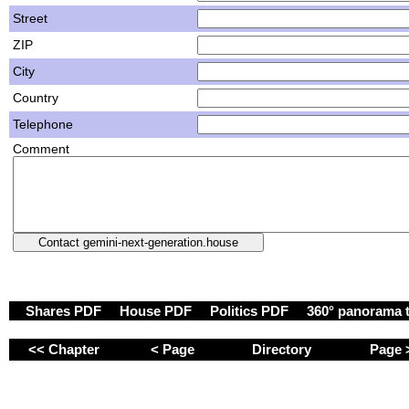
Street
ZIP
City
Country
Telephone
Comment
Shares PDF
House PDF
Politics PDF
360° panorama 
<< Chapter
< Page
Directory
Page