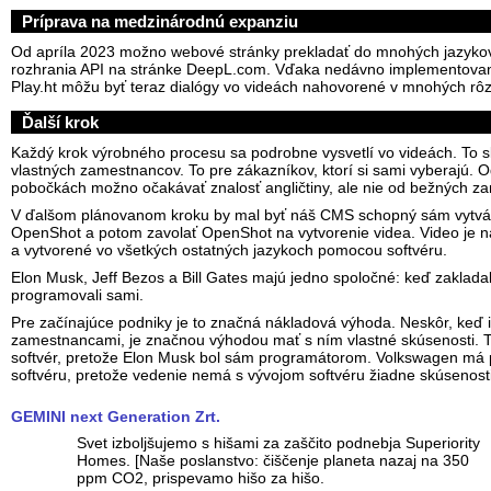
Príprava na medzinárodnú expanziu
Od apríla 2023 možno webové stránky prekladať do mnohých jazyko
rozhrania API na stránke DeepL.com. Vďaka nedávno implementovan
Play.ht môžu byť teraz dialógy vo videách nahovorené v mnohých rô
Ďalší krok
Každý krok výrobného procesu sa podrobne vysvetlí vo videách. To sl
vlastných zamestnancov. To pre zákazníkov, ktorí si sami vyberajú.
pobočkách možno očakávať znalosť angličtiny, ale nie od bežných z
V ďalšom plánovanom kroku by mal byť náš CMS schopný sám vytvár
OpenShot a potom zavolať OpenShot na vytvorenie videa. Video je n
a vytvorené vo všetkých ostatných jazykoch pomocou softvéru.
Elon Musk, Jeff Bezos a Bill Gates majú jedno spoločné: keď zakladali
programovali sami.
Pre začínajúce podniky je to značná nákladová výhoda. Neskôr, keď i
zamestnancami, je značnou výhodou mať s ním vlastné skúsenosti. T
softvér, pretože Elon Musk bol sám programátorom. Volkswagen má
softvéru, pretože vedenie nemá s vývojom softvéru žiadne skúsenosti
GEMINI next Generation Zrt.
Svet izboljšujemo s hišami za zaščito podnebja Superiority
Homes. [Naše poslanstvo: čiščenje planeta nazaj na 350
ppm CO2, prispevamo hišo za hišo.