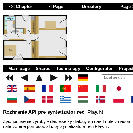
<< Chapter
< Page
Directory
Page
GEMINI next Generat
Main page
Shares
Technology
Configurator
Proje
Rozhranie API pre syntetizátor reči Play.ht
Zjednodušenie výroby videí. Všetky dialógy sú navrhnuté v našo
nahovorené pomocou služby syntetizátora reči Play.ht.