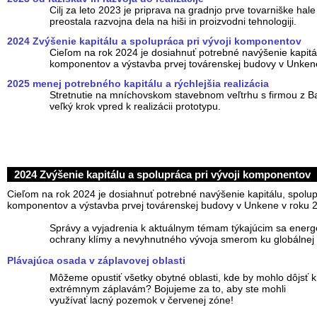
Cilj za leto 2023 je priprava na gradnjo prve tovarniške hal
preostala razvojna dela na hiši in proizvodni tehnologiji.
2024 Zvýšenie kapitálu a spolupráca pri vývoji komponentov
Cieľom na rok 2024 je dosiahnuť potrebné navýšenie kapitál
komponentov a výstavba prvej továrenskej budovy v Unken
2025 menej potrebného kapitálu a rýchlejšia realizácia
Stretnutie na mníchovskom stavebnom veľtrhu s firmou z Ba
veľký krok vpred k realizácii prototypu.
2024 Zvýšenie kapitálu a spolupráca pri vývoji komponentov
Cieľom na rok 2024 je dosiahnuť potrebné navýšenie kapitálu, spolupr
komponentov a výstavba prvej továrenskej budovy v Unkene v roku 
Správy a vyjadrenia k aktuálnym témam týkajúcim sa energe
ochrany klímy a nevyhnutného vývoja smerom ku globálnej 
Plávajúca osada v záplavovej oblasti
Môžeme opustiť všetky obytné oblasti, kde by mohlo dôjsť k
extrémnym záplavám? Bojujeme za to, aby ste mohli
využívať lacný pozemok v červenej zóne!