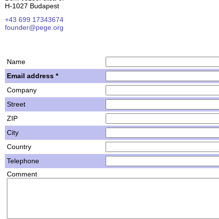
H-1027 Budapest
+43 699 17343674
founder@pege.org
House PDF
Shares
Name
Email address *
Company
Street
ZIP
City
Country
Telephone
Comment