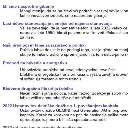
Mi smo nasprotno gibanje
Mnogi menijo, da se na številnih področjih razvoj odvija v
kot le inovativen izdelek, smo nasprotno gibanje.
Lastništvo stanovanja je cenejše od najema stanovanja
Vsi se zavedajo, da je pametni telefon iz leta 2022 veliko ce
naprav iz leta 1990, hkrati pa zmore veliko več. Pokazali s
za hiše.
Naši predlogi in teme za razpravo s politiki
Politika lahko deluje le na podlagi tega, kar je glede na sta
stanje tehnike drastično spreminjamo in s tem ustvarjamo 
Prechod na bývanie a energetiku
Urbanizácia prebieha od prvej priemyselnej revolúcie.
Efektívna energetická transformácia a vyššia životná úrove
si vyžadujú zvrátenie tohto trendu.
Bistveno drugačna filozofija izdelka
Način razmišljanja določa, kateri razvoj izdelkov je sploh 
lahko veliko pomembnejše od tehničnih.
2022 Ustanovitev delniške družbe s 1. povečanjem kapitala
Ustanovitev družbe GEMINI next Generation AG in priprave
kapitala. Korak za korakom na poti do naslednje velike motn
opredeljuje, kaj mora biti hiša sposobna narediti.
2023 od raziskav in razvoja do realizacije