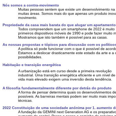
Nós somos a contra-movimento
Muitas pessoas sentem que existe um desenvolvimento na
muitas áreas. Somos mais do que apenas um produto inova
movimento.
Propriedade da casa mais barata do que alugar um apartamento
Todos compreendem que um smartphone de 2022 é muito m
primeiros dispositivos móveis de 1990 e pode fazer muito
Mostramos que isto também é possível para as casas.
As nossas propostas e tópicos para discussão com os político
A política só pode funcionar com o que é possível de acord
Estamos a deslocar drasticamente este estado da arte e a 
possibilidades.
Habitação e transição energética
A urbanização está em curso desde a primeira revolução
industrial. Uma transição energética eficiente e um nível de
vida mais elevado exigem uma inversão desta tendência.
A filosofia fundamentalmente diferente por detrás do produto
A forma de pensar determina quais os desenvolvimentos d
possíveis. As barreiras mentais podem ser muito mais impo
técnicas.
2022 Constituição de uma sociedade anónima por 1. aumento de
A fundação da GEMINI next Generation AG e os preparativo