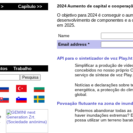
2024 Aumento de capital e cooperaç
a >
Capítulo >>
O objetivo para 2024 é conseguir o aum
desenvolvimento de componentes e a co
em 2025.
Name
Email address *
ion Zrt. (Inc.)
API para o sintetizador de voz Play.ht
Simplificar a produção de víde
ctos
Trabalho
concebidos no nosso próprio C
serviço de síntese de voz Play.
Notícias e declarações sobre 
energética, a protecção do cl
global.
Povoação flutuante na zona de inun
Podemos abandonar todas as z
haver inundações extremas? E
e
possa utilizar um terreno bara
a