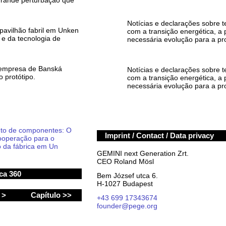
grande perturbação que
Notícias e declarações sobre 
pavilhão fabril em Unken
com a transição energética, a 
 e da tecnologia de
necessária evolução para a pr
 empresa de Banská
Notícias e declarações sobre 
 protótipo.
com a transição energética, a 
necessária evolução para a pr
to de componentes: O
Imprint / Contact / Data privacy
cooperação para o
o da fábrica em Un
GEMINI next Generation Zrt.
CEO Roland Mösl
ica 360
Bem József utca 6.
H-1027 Budapest
a >
Capítulo >>
+43 699 17343674
founder@pege.org