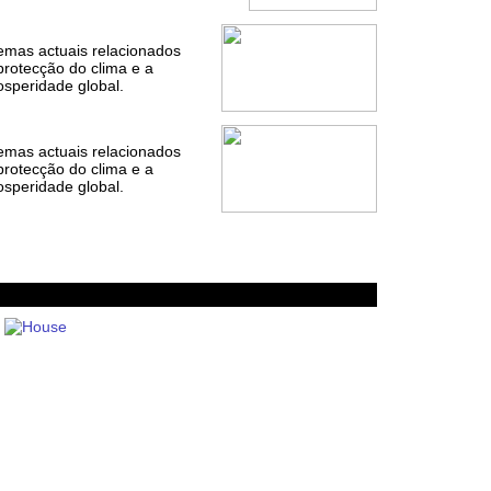
temas actuais relacionados
protecção do clima e a
osperidade global.
temas actuais relacionados
protecção do clima e a
osperidade global.
House PDF
Shares PDF
Politics PDF