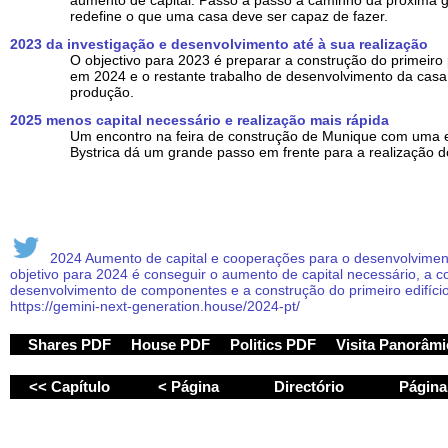
aumento de capital. Passo a passo a caminho da próxima 
redefine o que uma casa deve ser capaz de fazer.
2023 da investigação e desenvolvimento até à sua realização
O objectivo para 2023 é preparar a construção do primeiro 
em 2024 e o restante trabalho de desenvolvimento da casa
produção.
2025 menos capital necessário e realização mais rápida
Um encontro na feira de construção de Munique com uma
Bystrica dá um grande passo em frente para a realização do
2024 Aumento de capital e cooperações para o desenvolvimen
objetivo para 2024 é conseguir o aumento de capital necessário, a 
desenvolvimento de componentes e a construção do primeiro edifíci
https://gemini-next-generation.house/2024-pt/
Shares PDF
House PDF
Politics PDF
Visita Panorâm
<< Capítulo
< Página
Directório
Págin