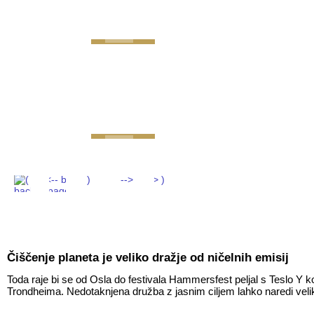
GEMINI next Generat
Čiščenje planeta je veliko dražje od ničelnih emisij
Toda raje bi se od Osla do festivala Hammersfest peljal s Teslo Y k
Trondheima. Nedotaknjena družba z jasnim ciljem lahko naredi veli