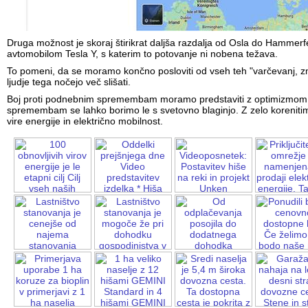
Druga možnost je skoraj štirikrat daljša razdalja od Osla do Hammerf
avtomobilom Tesla Y, s katerim to potovanje ni nobena težava.
To pomeni, da se moramo končno posloviti od vseh teh "varčevanj, zm
ljudje tega nočejo več slišati.
Boj proti podnebnim spremembam moramo predstaviti z optimizmom.
spremembam se lahko borimo le s svetovno blaginjo. Z zelo korenit
vire energije in električno mobilnost.