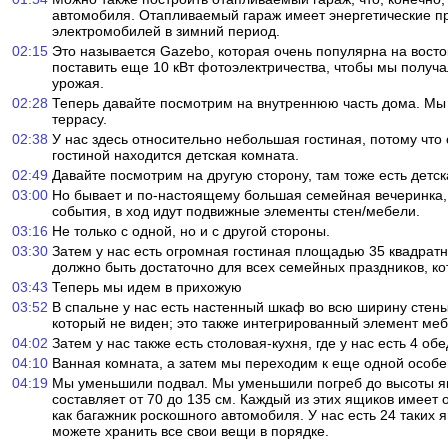
автомобиля. Отапливаемый гараж имеет энергетические п
электромобилей в зимний период.
02:15
Это называется Gazebo, которая очень популярна на восто
поставить еще 10 кВт фотоэлектричества, чтобы мы получ
урожая.
02:28
Теперь давайте посмотрим на внутреннюю часть дома. Мы
террасу.
02:38
У нас здесь относительно небольшая гостиная, потому что
гостиной находится детская комната.
02:49
Давайте посмотрим на другую сторону, там тоже есть детск
03:00
Но бывает и по-настоящему большая семейная вечеринка, 
события, в ход идут подвижные элементы стен/мебели.
03:16
Не только с одной, но и с другой стороны.
03:30
Затем у нас есть огромная гостиная площадью 35 квадратн
должно быть достаточно для всех семейных праздников, ко
03:43
Теперь мы идем в прихожую
03:52
В спальне у нас есть настенный шкаф во всю ширину стены
который не виден; это также интегрированный элемент меб
04:02
Затем у нас также есть столовая-кухня, где у нас есть 4 об
04:10
Ванная комната, а затем мы переходим к еще одной особ
04:19
Мы уменьшили подвал. Мы уменьшили погреб до высоты ящ
составляет от 70 до 135 см. Каждый из этих ящиков имеет 
как багажник роскошного автомобиля. У нас есть 24 таких 
можете хранить все свои вещи в порядке.