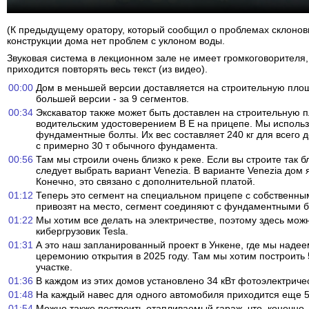
(К предыдущему оратору, который сообщил о проблемах склонов
конструкции дома нет проблем с уклоном воды.
Звуковая система в лекционном зале не имеет громкоговорителя
приходится повторять весь текст (из видео).
00:00
Дом в меньшей версии доставляется на строительную площа
большей версии - за 9 сегментов.
00:34
Экскаватор также может быть доставлен на строительную 
водительским удостоверением B E на прицепе. Мы использ
фундаментные болты. Их вес составляет 240 кг для всего 
с примерно 30 т обычного фундамента.
00:56
Там мы строили очень близко к реке. Если вы строите так бл
следует выбрать вариант Venezia. В варианте Venezia дом 
Конечно, это связано с дополнительной платой.
01:12
Теперь это сегмент на специальном прицепе с собственны
привозят на место, сегмент соединяют с фундаментными 
01:22
Мы хотим все делать на электричестве, поэтому здесь мож
кибергрузовик Tesla.
01:31
А это наш запланированный проект в Ункене, где мы надее
церемонию открытия в 2025 году. Там мы хотим построить
участке.
01:36
В каждом из этих домов установлено 34 кВт фотоэлектричес
01:48
На каждый навес для одного автомобиля приходится еще 5 
01:54
Можно также построить отапливаемый гараж, что, конечно,