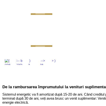
GEMINI next Generat
De la rambursarea împrumutului la venituri suplimenta
Sistemul energetic va fi amortizat după 15-20 de ani. Când creditul p
terminat după 30 de ani, veți avea brusc un venit suplimentar: Veni
energie electrică.