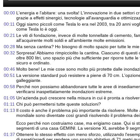
00:00
L'energia e l'abitare: una svolta! L'innovazione in due settori cru
grazie a effetti sinergici, tecnologie all'avanguardia e ottimizza
00:11
Oggi siamo piccoli come Tesla lo era nel 2003, tra 20 anni vo
come Tesla lo è oggi.
00:21
Le viti di fondazione, invece di molte tonnellate di cemento, f
all'acquirente molti soldi e all'ambiente molte emissioni.
00:28
Ma senza cantina? Ho bisogno di molto spazio per tutte le mie
00:32
Sorpresa! Abbiamo rimpicciolito la cantina. Ciascuno di questi 
oltre 800 litri, uno spazio più che sufficiente per riporre tutte 
sicuro e ordinato.
00:46
Molto bene! Le mie cose sono molto più protette dalle inondazio
00:51
La versione standard può resistere a piene di 70 cm. L'opzion
galleggiante.
00:58
Perché non possiamo abbandonare tutte le aree di insediame
verificarsi inaspettatamente inondazioni estreme.
01:05
Un'azienda può crescere nella misura in cui è pronta a risolver
01:11
Chi può permettersi tutte queste soluzioni?
01:13
Il costo è anche il problema più importante da risolvere. Molte
mondiale sono diventate così grandi risolvendo il problema dei 
Ecco perché non costruiamo case, ma erigiamo case. Qui si st
segmenti di una casa GEMINI. La versione XL avrebbe 9 segm
01:37
Ottenere lo stesso effetto con meno sforzo, utilizzando l'esemp
di pareti/arredi per rendere uno spazio abitativo di 71 metri q