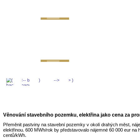
GEMINI next Generat
Věnování stavebního pozemku, elektřina jako cena za pr
Přeměnit pastviny na stavební pozemky v okolí drahých měst, náje
elektřinou. 600 MWh/rok by představovalo nájemné 60 000 eur na h
centů/kWh.