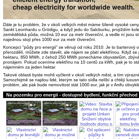
Dále je tu problém, že v okolí velkých měst máme šíleně vysoké ce
Sankt Leonhardu u Grödigu, a když jedu do Salcburku, projíždím kol
zemědělská půda, možná 10 eur za metr čtvereční, a vedle ní jsou s
najednou stojí přes 1000 eur za metr čtvereční.
Koncepci "půdy pro energii" se věnuji od roku 2010. Je to barterov
přerozdělí, můžete zde stavět, ale nájem se platí elektřinou. Když se
hektaru, 850 MWh, z čehož 250 MWh ponecháme obyvatelům, zbývá
pronájem. Pokud oceníme elektřinu na 10 centů za kWh, pak je to st
nájemném za jeden hektar.
Takové oblasti byste mohli vyčlenit v okolí velkých měst, a tím výrazn
Samozřejmě se najdou lidé, kterým se tato sídla nelíbí a chtějí luxusn
problém, ale pak bude nemovitost stát 1000 eur, jak je v Anifu obvykl
Na pozemku pro energii - dostupné bydlení, funkční přechod 