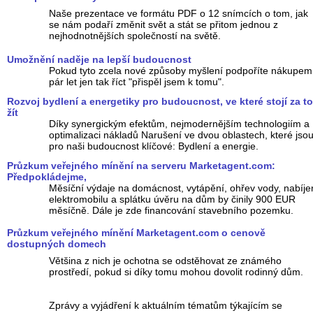
Naše prezentace ve formátu PDF o 12 snímcích o tom, jak
se nám podaří změnit svět a stát se přitom jednou z
nejhodnotnějších společností na světě.
Umožnění naděje na lepší budoucnost
Pokud tyto zcela nové způsoby myšlení podpoříte nákupem 
pár let jen tak říct "přispěl jsem k tomu".
Rozvoj bydlení a energetiky pro budoucnost, ve které stojí za to
žít
Díky synergickým efektům, nejmodernějším technologiím a
optimalizaci nákladů Narušení ve dvou oblastech, které jso
pro naši budoucnost klíčové: Bydlení a energie.
Průzkum veřejného mínění na serveru Marketagent.com:
Předpokládejme,
Měsíční výdaje na domácnost, vytápění, ohřev vody, nabíje
elektromobilu a splátku úvěru na dům by činily 900 EUR
měsíčně. Dále je zde financování stavebního pozemku.
Průzkum veřejného mínění Marketagent.com o cenově
dostupných domech
Většina z nich je ochotna se odstěhovat ze známého
prostředí, pokud si díky tomu mohou dovolit rodinný dům.
Zprávy a vyjádření k aktuálním tématům týkajícím se