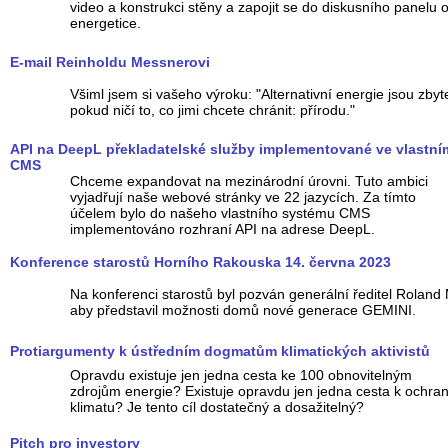
video a konstrukci stěny a zapojit se do diskusního panelu 
energetice.
E-mail Reinholdu Messnerovi
Všiml jsem si vašeho výroku: "Alternativní energie jsou zbyt
pokud ničí to, co jimi chcete chránit: přírodu."
API na DeepL překladatelské služby implementované ve vlastní
CMS
Chceme expandovat na mezinárodní úrovni. Tuto ambici
vyjadřují naše webové stránky ve 22 jazycích. Za tímto
účelem bylo do našeho vlastního systému CMS
implementováno rozhraní API na adrese DeepL.
Konference starostů Horního Rakouska 14. června 2023
Na konferenci starostů byl pozván generální ředitel Roland 
aby představil možnosti domů nové generace GEMINI.
Protiargumenty k ústředním dogmatům klimatických aktivistů
Opravdu existuje jen jedna cesta ke 100 obnovitelným
zdrojům energie? Existuje opravdu jen jedna cesta k ochra
klimatu? Je tento cíl dostatečný a dosažitelný?
Pitch pro investory