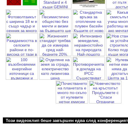
Този видеоклип беше завършен едва след конференцият