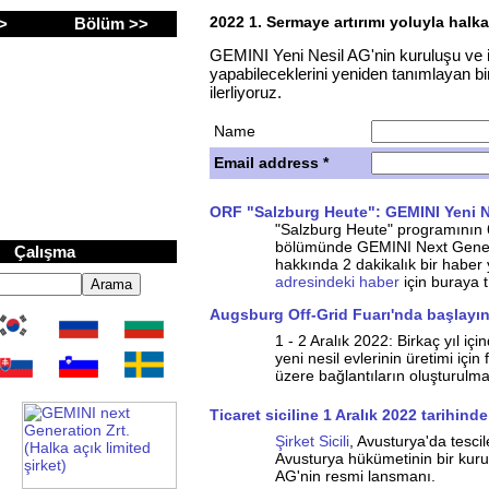
2022 1. Sermaye artırımı yoluyla halka
 >
Bölüm >>
GEMINI Yeni Nesil AG'nin kuruluşu ve ilk
yapabileceklerini yeniden tanımlayan b
ilerliyoruz.
Name
Email address *
ion Zrt. (Inc.)
ORF "Salzburg Heute": GEMINI Yeni N
"Salzburg Heute" programının 6
bölümünde GEMINI Next Genera
r
Çalışma
hakkında 2 dakikalık bir haber 
adresindeki haber
için buraya t
Augsburg Off-Grid Fuarı'nda başlayı
1 - 2 Aralık 2022: Birkaç yıl 
yeni nesil evlerinin üretimi için
üzere bağlantıların oluşturulma
Ticaret siciline 1 Aralık 2022 tarihinde
Şirket Sicili
, Avusturya'da tescil
Avusturya hükümetinin bir kur
AG'nin resmi lansmanı.