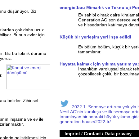
energie:bau Mimarlık ve Teknoloji Por
ğunu düşünüyor. Biz
Ev sahibi olmak daire kiralam
Generation AG son derece veriml
ve hissedarları katılmaya davet
hazlardan çok daha ucuz
liyor. Bunun evler için
Küçük bir yerleşim yeri inşa edildi
Ev bölüm bölüm, küçük bir yerl
tamamlanır.
r. Biz bu teknik durumu
ıyoruz.
Hayatta kalmak için yıkıma yatırım y
İnsanlığın varoluşsal olarak teh
çözebilecek çoklu bir bozulmay
r.
u belirler. Zihinsel
2022 1. Sermaye artırımı yoluyla halk
Nesil AG'nin kuruluşu ve ilk sermaye artır
tanımlayan bir sonraki büyük yıkıma gide
sının inşasına ve ev ile
generation.house/2022-tr/
zırlanmaktır.
i
Imprint / Contact / Data privacy
nlerin geliştirilmesi için