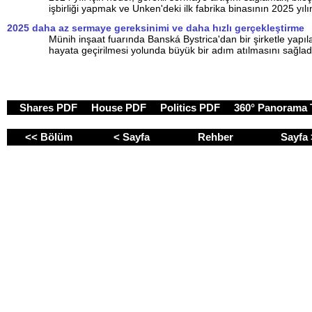
işbirliği yapmak ve Unken'deki ilk fabrika binasının 2025 yıl
2025 daha az sermaye gereksinimi ve daha hızlı gerçekleştirme
Münih inşaat fuarında Banská Bystrica'dan bir şirketle yapıl
hayata geçirilmesi yolunda büyük bir adım atılmasını sağlad
Shares PDF
House PDF
Politics PDF
360° Panorama
<< Bölüm
< Sayfa
Rehber
Sayfa