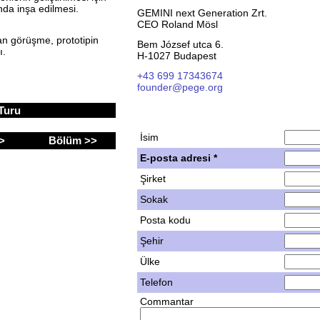
ında inşa edilmesi.
GEMINI next Generation Zrt.
CEO Roland Mösl
an görüşme, prototipin
Bem József utca 6.
ı.
H-1027 Budapest
+43 699 17343674
founder@pege.org
 Turu
İsim
 >
Bölüm >>
E-posta adresi *
Şirket
Sokak
Posta kodu
Şehir
Ülke
Telefon
Commantar