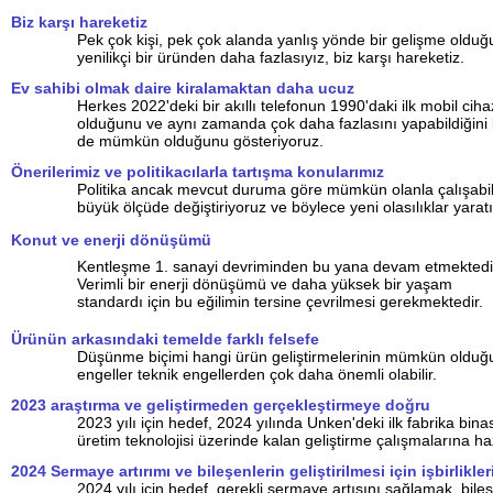
Biz karşı hareketiz
Pek çok kişi, pek çok alanda yanlış yönde bir gelişme oldu
yenilikçi bir üründen daha fazlasıyız, biz karşı hareketiz.
Ev sahibi olmak daire kiralamaktan daha ucuz
Herkes 2022'deki bir akıllı telefonun 1990'daki ilk mobil ci
olduğunu ve aynı zamanda çok daha fazlasını yapabildiğini bi
de mümkün olduğunu gösteriyoruz.
Önerilerimiz ve politikacılarla tartışma konularımız
Politika ancak mevcut duruma göre mümkün olanla çalışabili
büyük ölçüde değiştiriyoruz ve böylece yeni olasılıklar yarat
Konut ve enerji dönüşümü
Kentleşme 1. sanayi devriminden bu yana devam etmektedi
Verimli bir enerji dönüşümü ve daha yüksek bir yaşam
standardı için bu eğilimin tersine çevrilmesi gerekmektedir.
Ürünün arkasındaki temelde farklı felsefe
Düşünme biçimi hangi ürün geliştirmelerinin mümkün olduğun
engeller teknik engellerden çok daha önemli olabilir.
2023 araştırma ve geliştirmeden gerçekleştirmeye doğru
2023 yılı için hedef, 2024 yılında Unken'deki ilk fabrika bina
üretim teknolojisi üzerinde kalan geliştirme çalışmalarına ha
2024 Sermaye artırımı ve bileşenlerin geliştirilmesi için işbirlikler
2024 yılı için hedef, gerekli sermaye artışını sağlamak, bileşe