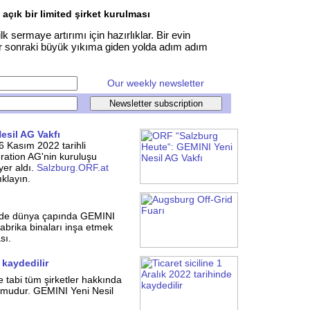
 açık bir limited şirket kurulması
 sermaye artırımı için hazırlıklar. Bir evin
ir sonraki büyük yıkıma giden yolda adım adım
Our weekly newsletter
esil AG Vakfı
 Kasım 2022 tarihli
tion AG'nin kuruluşu
yer aldı.
Salzburg.ORF.at
ıklayın.
n
içinde dünya çapında GEMINI
 fabrika binaları inşa etmek
sı.
 kaydedilir
e tabi tüm şirketler hakkında
umudur. GEMINI Yeni Nesil