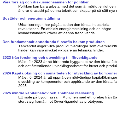
Våra förslag och diskussionsämnen för politiker
Politiken kan bara arbeta med det som är möjligt enligt den 
ändrar drastiskt på denna teknik och skapar på så sätt nya 
Bostäder och energiomställning
Urbaniseringen har pågått sedan den första industriella
revolutionen. En effektiv energiomställning och en högre
levnadsstandard kräver att denna trend vänds.
Den fundamentalt annorlunda filosofin bakom produkten
Tänkandet avgör vilka produktutvecklingar som överhuvudta
hinder kan vara mycket viktigare än tekniska hinder.
2023 från forskning och utveckling till förverkligande
Målet för 2023 är att förbereda byggandet av den första fab
och det återstående utvecklingsarbetet för huset och produ
2024 Kapitalökning och samarbeten för utveckling av kompone
Målet för 2024 är att uppnå den nödvändiga kapitalökninge
utveckling av komponenter och uppförande av den första f
2025.
2025 mindre kapitalbehov och snabbare realisering
Ett möte på byggmässan i München med ett företag från Ban
stort steg framåt mot förverkligandet av prototypen.