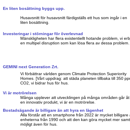
En liten bosättning byggs upp.
Husavsnitt för husavsnitt färdigställs ett hus som ingår i en
liten bosättning.
Investeringar i störningar för överlevnad
Mänskligheten har flera existentiellt hotande problem, vi erb
en multipel disruption som kan lösa flera av dessa problem.
GEMINI next Generation Zrt.
Vi förbättrar världen genom Climate Protection Superiority
Homes. [Vårt uppdrag: att städa planeten tillbaka till 350 p
CO2, vi bidrar hus för hus.
Vi är motrörelsen
Många upplever att utvecklingen på många områden går åt fe
en innovativ produkt, vi är en motrörelse.
Bostadsägande är billigare än att hyra en lägenhet
Alla förstår att en smartphone från 2022 är mycket billigare
enheterna från 1990 och att den kan göra mycket mer samtidi
möjligt även för hus.