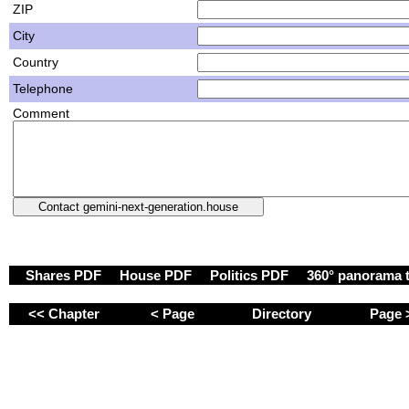
ZIP
City
Country
Telephone
Comment
Shares PDF
House PDF
Politics PDF
360° panorama 
<< Chapter
< Page
Directory
Page