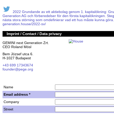
2022 Grundande av ett aktiebolag genom 1. kapitalökning: Gru
Generation AG och förberedelser för den första kapitalökningen. Ste
nästa stora störning som omdefinierar vad ett hus måste kunna göra. 
generation.house/2022-sv/
Imprint / Contact / Data privacy
GEMINI next Generation Zrt.
CEO Roland Mösl
Bem József utca 6.
H-1027 Budapest
+43 699 17343674
founder@pege.org
House PDF
Shares
Name
Email address *
Company
Street