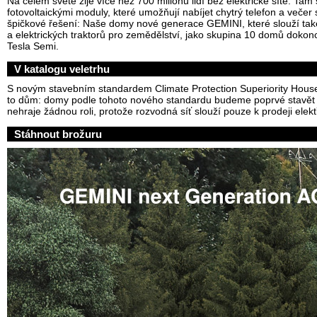
Na celém světě žije více než 700 milionů lidí bez elektrické sítě. Ta
fotovoltaickými moduly, které umožňují nabíjet chytrý telefon a večer 
špičkové řešení: Naše domy nové generace GEMINI, které slouží také
a elektrických traktorů pro zemědělství, jako skupina 10 domů dokon
Tesla Semi.
V katalogu veletrhu
S novým stavebním standardem Climate Protection Superiority House
to dům: domy podle tohoto nového standardu budeme poprvé stavět v
nehraje žádnou roli, protože rozvodná síť slouží pouze k prodeji elekt
Stáhnout brožuru